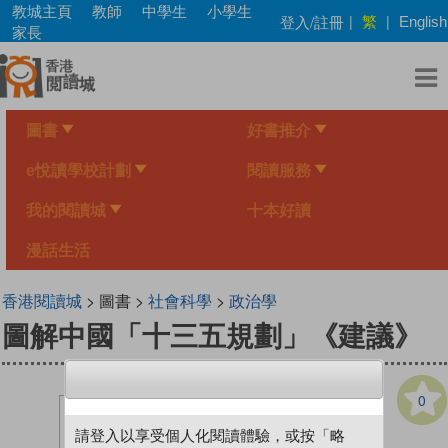
Skip
教城主頁
教師
中學生
小學生
繁
登入/註冊
|
|
English
to
家長
main
content
圖書
好書推介
e悅讀學校計劃
閱讀服務
我的閱讀城
十本好讀
漫話生活
香港閱讀城
> 圖書 >
社會科學
>
政治學
圖解中國「十三五規劃」《建議》
0
請登入以享受個人化閱讀體驗，或按「略