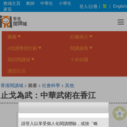
Skip
教城主頁
教師
中學生
小學生
繁
登入/註冊
|
|
English
to
家長
main
content
圖書
好書推介
e悅讀學校計劃
閱讀服務
我的閱讀城
十本好讀
漫話生活
香港閱讀城
> 圖書 >
社會科學
>
其他
止戈為武：中華武術在香江
0
請登入以享受個人化閱讀體驗，或按「略