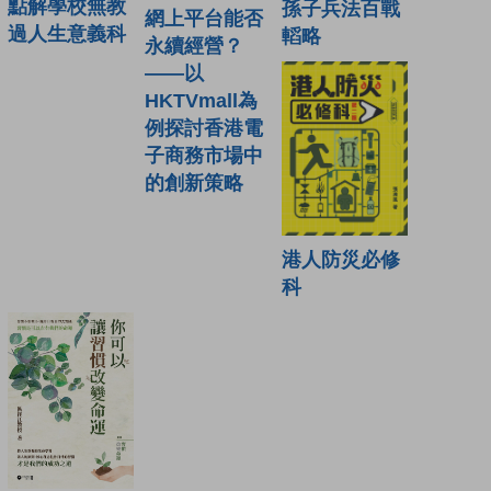
點解學校無教
孫子兵法百戰
網上平台能否
過人生意義科
轁略
永續經營？
——以
HKTVmall為
例探討香港電
子商務市場中
的創新策略
港人防災必修
科