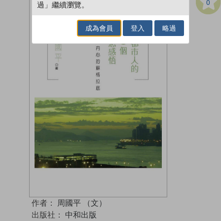
0
過」繼續瀏覽。
成為會員
登入
略過
作者：
周國平 （文）
出版社：
中和出版