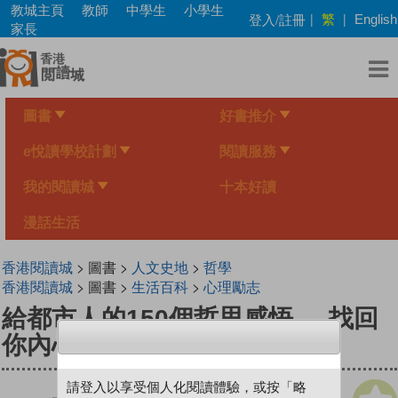
Skip
教城主頁
教師
中學生
小學生
繁
登入/註冊
|
|
English
to
家長
main
content
圖書
好書推介
e悅讀學校計劃
閱讀服務
我的閱讀城
十本好讀
漫話生活
香港閱讀城
> 圖書 >
人文史地
>
哲學
香港閱讀城
> 圖書 >
生活百科
>
心理勵志
給都市人的150個哲思感悟──找回
你內心的蘇格拉底
請登入以享受個人化閱讀體驗，或按「略