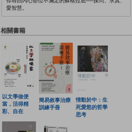
你尋回內心那位不滿足的蘇格拉底──探問、求真、
愛智慧。
相關書籍
以文學做便
情動於中：生
簡易敘事治療
當，活得精
死愛慾的哲學
訓練手冊
彩、自在
思考