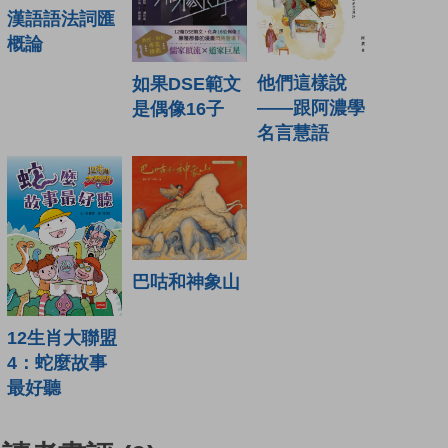
漢語語法詞匯
概論
他們這樣說
如果DSE範文
——跟阿濃學
是偶像16子
名言慧語
巴咕和神象山
12生肖大聯盟
4：蛇麼故事
最好聽