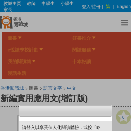
Skip
教城主頁
教師
中學生
小學生
繁
登入/註冊
|
|
English
to
家長
main
content
圖書
好書推介
e悅讀學校計劃
閱讀服務
我的閱讀城
十本好讀
漫話生活
香港閱讀城
> 圖書 >
語言文字
>
中文
新編實用應用文(增訂版)
0
請登入以享受個人化閱讀體驗，或按「略