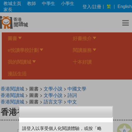
Skip
教城主頁
教師
中學生
小學生
繁
登入/註冊
|
|
English
to
家長
main
content
圖書
好書推介
e悅讀學校計劃
閱讀服務
我的閱讀城
十本好讀
漫話生活
香港閱讀城
> 圖書 >
文學小說
>
中國文學
香港閱讀城
> 圖書 >
文學小說
>
詩詞
香港閱讀城
> 圖書 >
語言文字
>
中文
香港初中生必讀古詩文（上冊）
請登入以享受個人化閱讀體驗，或按「略
0