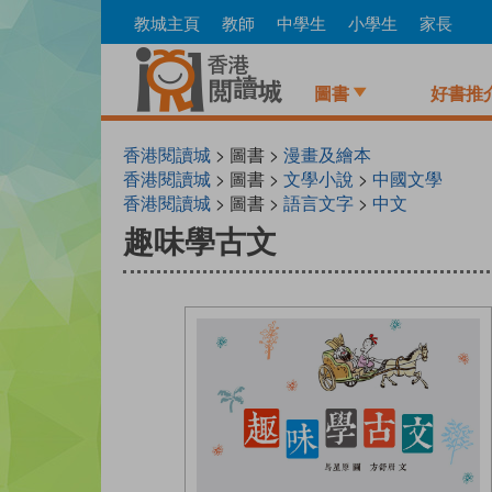
Skip
教城主頁
教師
中學生
小學生
家長
to
main
content
圖書
好書推
香港閱讀城
> 圖書 >
漫畫及繪本
香港閱讀城
> 圖書 >
文學小說
>
中國文學
香港閱讀城
> 圖書 >
語言文字
>
中文
趣味學古文