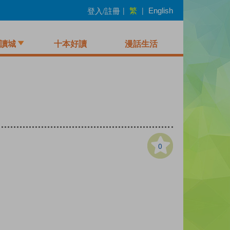
繁
登入/註冊
|
|
English
讀城
十本好讀
漫話生活
0