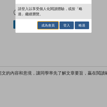
試閲
加入閱讀紀錄
請登入以享受個人化閱讀體驗，或按「略
過」繼續瀏覽。
加入／閱讀電子書
成為會員
登入
略過
範文的內容和意境，讓同學率先了解文章要旨，贏在閲讀