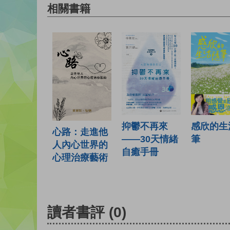
相關書籍
抑鬱不再來
感欣的生
心路：走進他
——30天情緒
筆
人內心世界的
自癒手冊
心理治療藝術
讀者書評
(0)