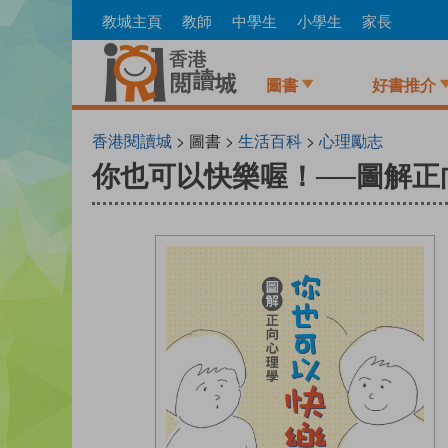
Skip
教城主頁
教師
中學生
小學生
家長
to
main
content
圖書
好書推介
香港閱讀城
> 圖書 >
生活百科
>
心理勵志
你也可以快樂喔！──圖解正