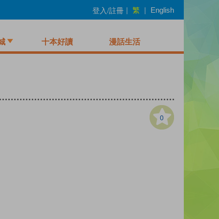
繁
登入/註冊
|
|
English
城
十本好讀
漫話生活
0