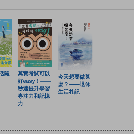
其實考試可以
活隨
今天想要做甚
好easy！——
麼？——退休
秒速提升學習
生活札記
專注力和記憶
力