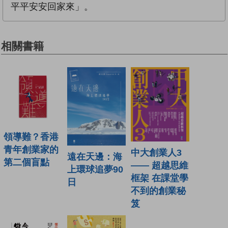
平平安安回家來」。
相關書籍
領導難？香港
青年創業家的
中大創業人3
遠在天邊：海
第二個盲點
—— 超越思維
上環球追夢90
框架 在課堂學
日
不到的創業秘
笈