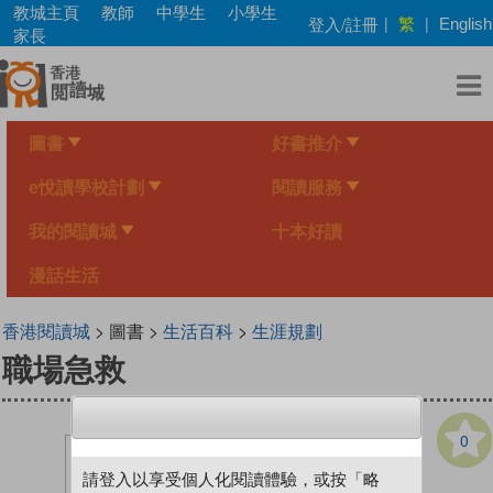
Skip
教城主頁
教師
中學生
小學生
繁
登入/註冊
|
|
English
to
家長
main
content
圖書
好書推介
e悅讀學校計劃
閱讀服務
我的閱讀城
十本好讀
漫話生活
香港閱讀城
> 圖書 >
生活百科
>
生涯規劃
職場急救
0
請登入以享受個人化閱讀體驗，或按「略