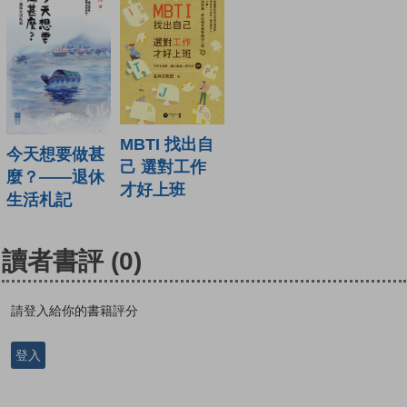
MBTI 找出自
今天想要做甚
己 選對工作
麼？——退休
才好上班
生活札記
讀者書評
(0)
請登入給你的書籍評分
登入