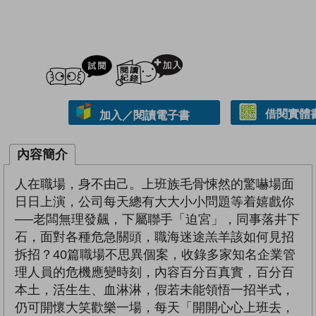
試閲
加入閱讀紀錄
借閱實體
加入／閱讀電子書
內容簡介
人在職場，身不由己。上班族毛骨悚然的驚嚇場面
日日上演，公司每天總有大大小小問題等着嬉戲你
──老闆無理發飆，下屬聯手「迫宮」，同事落井下
石，面對各種危急關頭，職海迷途羔羊該如何見招
拆招？40篇職場不思異個案，收錄多家知名企業管
理人員的危機應變時刻，內容百分百真實，百分百
本土，活生生、血淋淋，假若未能領悟一招半式，
仍可開懷大笑歡樂一場，每天「開開心心上班去，