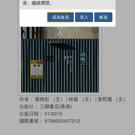
過」繼續瀏覽。
成為會員
登入
略過
作者：
蔡曉彤 （文）
|
林茵 （文）
|
黃熙麗 （文）
出版社：
三聯書店(香港)
出版日期：
01/2015
國際書號：
9789620437212