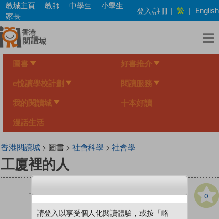
Skip
教城主頁
教師
中學生
小學生
繁
登入/註冊
|
|
English
to
家長
main
content
圖書
好書推介
e悅讀學校計劃
閱讀服務
我的閱讀城
十本好讀
漫話生活
香港閱讀城
> 圖書 >
社會科學
>
社會學
工廈裡的人
0
請登入以享受個人化閱讀體驗，或按「略