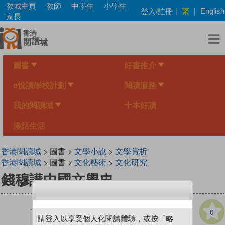
Skip
教城主頁
教師
中學生
小學生
繁
登入/註冊
|
|
English
to
家長
main
content
圖書
好書推介
e悅讀學校計劃
閱讀服務
我的閱讀城
十本好讀
漫話生活
香港閱讀城
> 圖書 >
文學小說
>
文學賞析
香港閱讀城
> 圖書 >
文化藝術
>
文化研究
錢穆講中國文學史
0
請登入以享受個人化閱讀體驗，或按「略