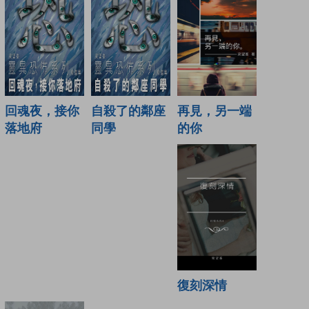
再見，另一端
回魂夜，接你
自殺了的鄰座
的你
落地府
同學
復刻深情