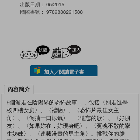
出版日期：
05/2015
國際書號：
9789888291588
試閲
加入閱讀紀錄
加入／閱讀電子書
內容簡介
9個游走在陰陽界的恐怖故事，，包括〈別走進學
校四樓女廁〉、〈禮物〉、〈恐怖片最佳女主
角〉、〈倒抽一口涼氣〉、〈遺忘的歌〉、〈好朋
友〉、〈如果妳在，妳現身吧〉、〈冤魂不散的攣
生姊妹〉、〈連載漫畫的男主角〉。挑戰你的膽