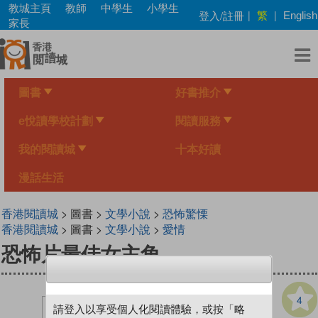
Skip
教城主頁
教師
中學生
小學生
繁
登入/註冊
|
|
English
to
家長
main
content
圖書
好書推介
e悅讀學校計劃
閱讀服務
我的閱讀城
十本好讀
漫話生活
香港閱讀城
> 圖書 >
文學小說
>
恐怖驚慄
香港閱讀城
> 圖書 >
文學小說
>
愛情
恐怖片最佳女主角
4
請登入以享受個人化閱讀體驗，或按「略