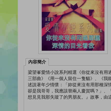
內容簡介
梁望峯愛情小說系列精選《你從來沒有用
三部曲》《用一個人留住一隻貓》、《我
述說著年少情懷：「妳從來沒有用那種深
卻是我哥哥，我應該替兩人慶賀嗎？」、
想見見我那失蹤了的男朋友。』故事，由