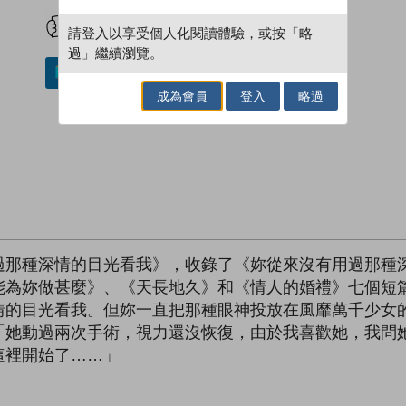
試閲
加入閱讀紀錄
請登入以享受個人化閱讀體驗，或按「略
過」繼續瀏覽。
加入／閱讀電子書
成為會員
登入
略過
過那種深情的目光看我》，收錄了《妳從來沒有用過那種
能為妳做甚麼》、《天長地久》和《情人的婚禮》七個短
情的目光看我。但妳一直把那種眼神投放在風靡萬千少女
「她動過兩次手術，視力還沒恢復，由於我喜歡她，我問
這裡開始了……」