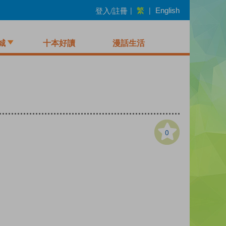
繁
登入/註冊
|
|
English
城
十本好讀
漫話生活
0