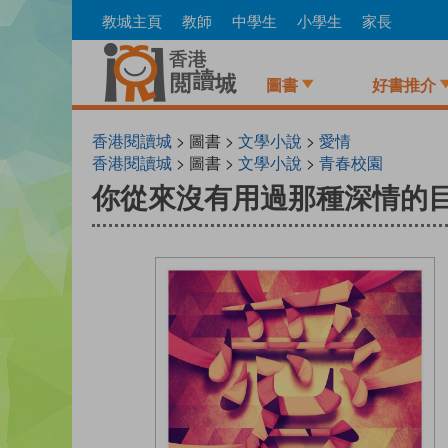
Skip
教城主頁
教師
中學生
小學生
家長
to
main
content
圖書
好書推介
香港閱讀城
> 圖書 >
文學小說
>
愛情
香港閱讀城
> 圖書 >
文學小說
>
青春校園
你從來沒有用過那種深情的