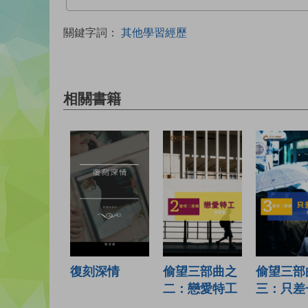
關鍵字詞：
其他學習經歷
相關書籍
偷望三部曲之
偷望三部
復刻深情
二：戀愛特工
三：只差