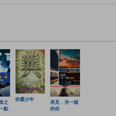
街霸少年
曲之
再見，另一端
一點
的你