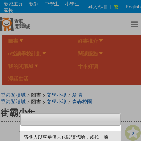
Skip
教城主頁
教師
中學生
小學生
繁
登入/註冊
|
|
English
to
家長
main
content
圖書
好書推介
e悅讀學校計劃
閱讀服務
我的閱讀城
十本好讀
漫話生活
香港閱讀城
> 圖書 >
文學小說
>
愛情
香港閱讀城
> 圖書 >
文學小說
>
青春校園
街霸少年
0
請登入以享受個人化閱讀體驗，或按「略