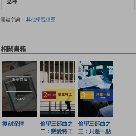
品種。
關鍵字詞：
其他學習經歷
相關書籍
偷望三部曲之
偷望三部曲之
復刻深情
二：戀愛特工
三：只差一點