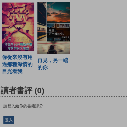
你從來沒有用
再見，另一端
過那種深情的
的你
目光看我
讀者書評
(0)
請登入給你的書籍評分
登入