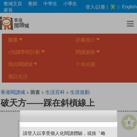
Skip
教城主頁
教師
中學生
小學生
繁
登入/註冊
|
|
English
to
家長
main
content
圖書
好書推介
e悅讀學校計劃
閱讀服務
我的閱讀城
十本好讀
漫話生活
香港閱讀城
> 圖書 >
生活百科
>
生涯規劃
破天方——踩在斜槓線上
0
請登入以享受個人化閱讀體驗，或按「略