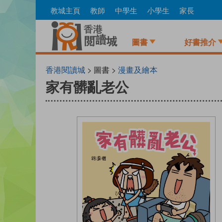
Skip
教城主頁
教師
中學生
小學生
家長
to
main
content
圖書
好書推介
香港閱讀城
> 圖書 >
漫畫及繪本
家有髒亂老公