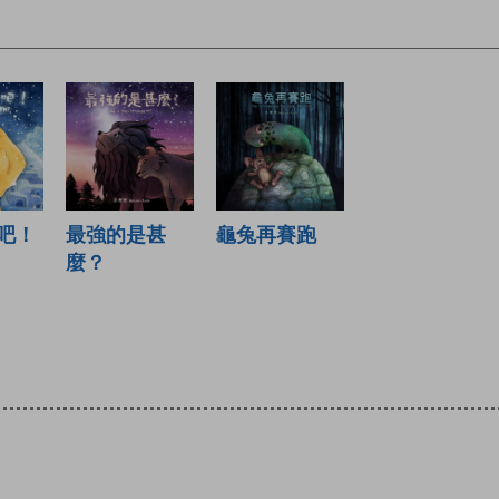
吧！
最強的是甚
龜兔再賽跑
麼？