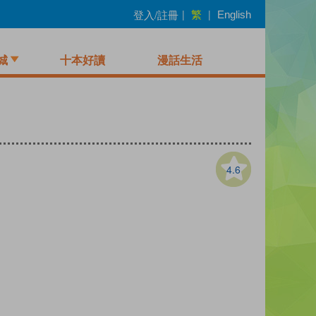
繁
登入/註冊
|
|
English
城
十本好讀
漫話生活
4.6