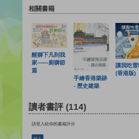
相關書籍
醒獅下凡到我
家——廚獅節
讓我吃雪
篇
(香港版)
手繪香港築跡
- 歷史建築
讀者書評
(114)
請登入給你的書籍評分
登入