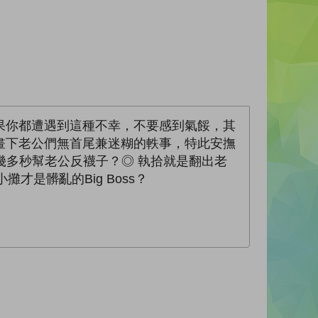
果你都遭遇到這種不幸，不要感到氣餒，其
畫下老公們無首尾兼迷糊的軼事，特此安撫
費了幾多秒幫老公反襪子？◎ 執拾就是翻出老
是髒亂的Big Boss？