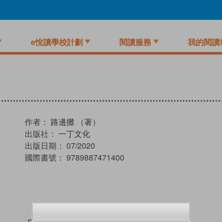
e悅讀學校計劃
閱讀服務
我的閱讀
作者：
路邊攤 （著）
出版社：
一丁文化
出版日期：
07/2020
國際書號：
9789887471400
試閲
加入閱讀紀錄