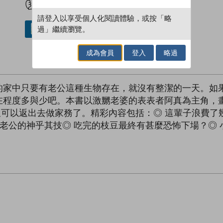
請登入以享受個人化閱讀體驗，或按「略
過」繼續瀏覽。
借閱實體書
成為會員
登入
略過
的家中只要有老公這種生物存在，就沒有整潔的一天。如
在程度多與少吧。本書以激嬲老婆的表表者阿真為主角，
e，看完笑完又可以返出去做家務了。精彩內容包括：◎ 這輩子浪
公的神乎其技◎ 吃完的枝豆最終有甚麼恐怖下場？◎ 小攤才