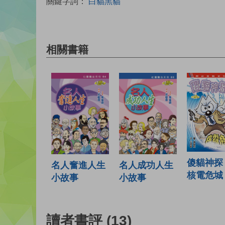
關鍵字詞：
白貓黑貓
相關書籍
傻貓神探 
名人成功人生
名人奮進人生
核電危城
小故事
小故事
讀者書評
(13)