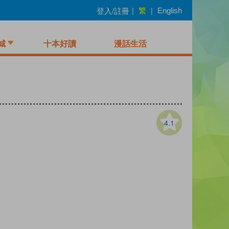
繁
登入/註冊
|
|
English
城
十本好讀
漫話生活
4.1