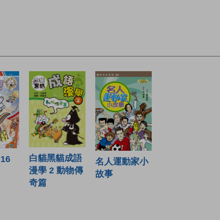
白貓黑貓成語
16
名人運動家小
漫學 2 動物傳
故事
奇篇