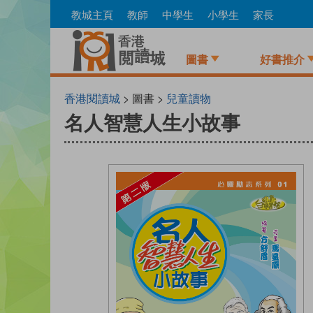
Skip
教城主頁
教師
中學生
小學生
家長
to
main
content
圖書
好書推介
香港閱讀城
> 圖書 >
兒童讀物
名人智慧人生小故事