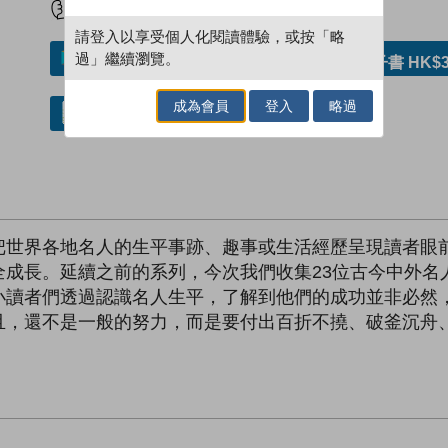
請登入以享受個人化閱讀體驗，或按「略
過」繼續瀏覽。
加入／閱讀電子書
購買電子書 HK$3
成為會員
登入
略過
借閱實體書
把世界各地名人的生平事跡、趣事或生活經歷呈現讀者眼
全成長。延續之前的系列，今次我們收集23位古今中外名
小讀者們透過認識名人生平，了解到他們的成功並非必然
且，還不是一般的努力，而是要付出百折不撓、破釜沉舟