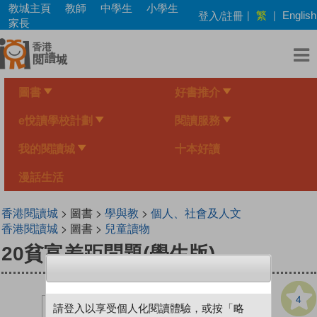
Skip
教城主頁
教師
中學生
小學生
繁
登入/註冊
|
|
English
to
家長
main
content
圖書
好書推介
e悅讀學校計劃
閱讀服務
我的閱讀城
十本好讀
漫話生活
香港閱讀城
> 圖書 >
學與教
>
個人、社會及人文
香港閱讀城
> 圖書 >
兒童讀物
20貧富差距問題(學生版)
4
請登入以享受個人化閱讀體驗，或按「略