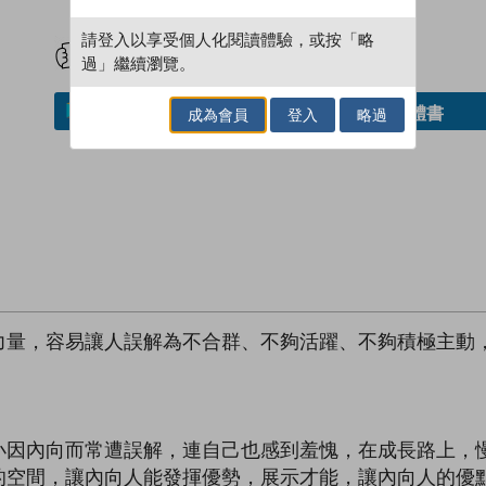
試閲
加入閱讀紀錄
請登入以享受個人化閱讀體驗，或按「略
過」繼續瀏覽。
借閱實體書
加入／閱讀電子書
成為會員
登入
略過
力量，容易讓人誤解為不合群、不夠活躍、不夠積極主動
小因內向而常遭誤解，連自己也感到羞愧，在成長路上，
的空間，讓內向人能發揮優勢，展示才能，讓內向人的優