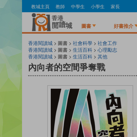
Skip
教城主頁
教師
中學生
小學生
家長
to
main
content
圖書
好書推介
香港閱讀城
> 圖書 >
社會科學
>
社會工作
香港閱讀城
> 圖書 >
生活百科
>
心理勵志
香港閱讀城
> 圖書 >
生活百科
>
其他
內向者的空間爭奪戰