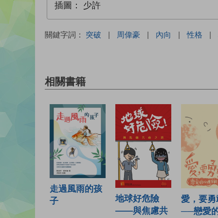
插圖：
少許
關鍵字詞：
突破
|
周偉豪
|
內向
|
性格
|
相關書籍
走過風雨的孩
地球好危險
愛，要勇
子
——與焦慮共
──戀愛