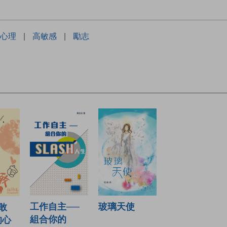
心理
|
高敏感
|
勵志
玻璃天使
工作自主──
敢
組合你的
的心