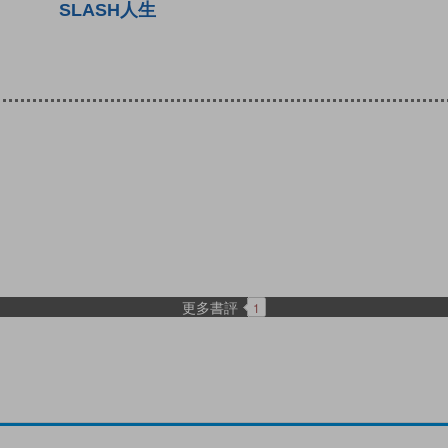
SLASH人生
更多書評
1