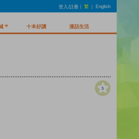
繁
登入/註冊
|
|
English
城
十本好讀
漫話生活
5