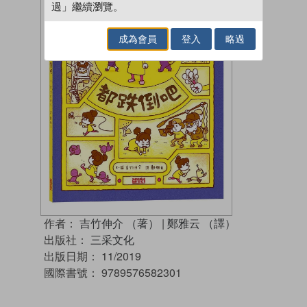
過」繼續瀏覽。
成為會員
登入
略過
作者：
吉竹伸介 （著）
|
鄭雅云 （譯）
出版社：
三采文化
出版日期：
11/2019
國際書號：
9789576582301