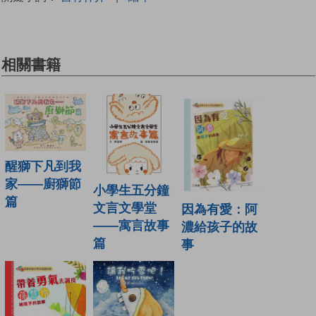
相關書籍
醒獅下凡到我
家——廚獅節
小學生五分鐘
篇
文言文學堂
因為有愛：阿
——寓言故事
濃給孩子的故
篇
事