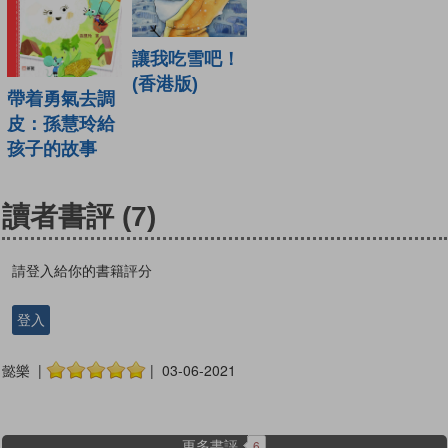
讓我吃雪吧！
(香港版)
帶着勇氣去調
皮：孫慧玲給
孩子的故事
讀者書評
(7)
請登入給你的書籍評分
登入
懿樂 |
| 03-06-2021
更多書評
6