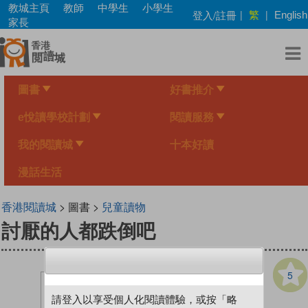
Skip
教城主頁
教師
中學生
小學生
繁
登入/註冊
|
|
English
to
家長
main
content
圖書
好書推介
e悅讀學校計劃
閱讀服務
我的閱讀城
十本好讀
漫話生活
香港閱讀城
> 圖書 >
兒童讀物
討厭的人都跌倒吧
5
請登入以享受個人化閱讀體驗，或按「略