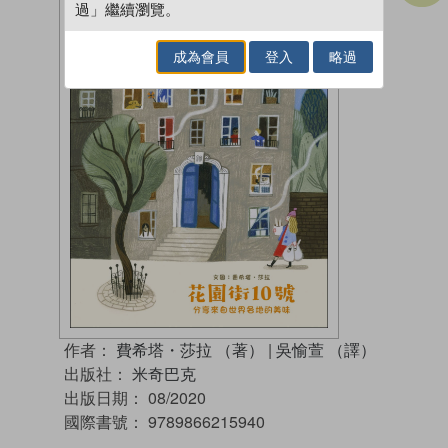
過」繼續瀏覽。
成為會員
登入
略過
作者：
費希塔・莎拉 （著）
|
吳愉萱 （譯）
出版社：
米奇巴克
出版日期：
08/2020
國際書號：
9789866215940