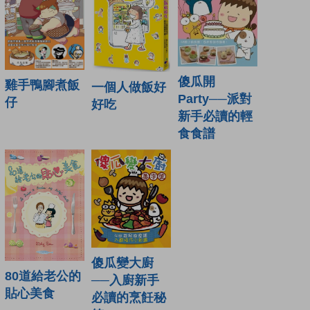
傻瓜開
雞手鴨腳煮飯
一個人做飯好
Party──派對
仔
好吃
新手必讀的輕
食食譜
傻瓜變大廚
80道給老公的
──入廚新手
貼心美食
必讀的烹飪秘