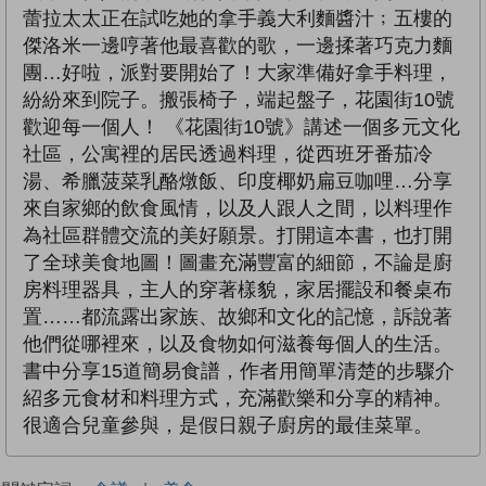
蕾拉太太正在試吃她的拿手義大利麵醬汁﹔五樓的
傑洛米一邊哼著他最喜歡的歌，一邊揉著巧克力麵
團…好啦，派對要開始了！大家準備好拿手料理，
紛紛來到院子。搬張椅子，端起盤子，花園街10號
歡迎每一個人！ 《花園街10號》講述一個多元文化
社區，公寓裡的居民透過料理，從西班牙番茄冷
湯、希臘菠菜乳酪燉飯、印度椰奶扁豆咖哩…分享
來自家鄉的飲食風情，以及人跟人之間，以料理作
為社區群體交流的美好願景。打開這本書，也打開
了全球美食地圖！圖畫充滿豐富的細節，不論是廚
房料理器具，主人的穿著樣貌，家居擺設和餐桌布
置……都流露出家族、故鄉和文化的記憶，訴說著
他們從哪裡來，以及食物如何滋養每個人的生活。
書中分享15道簡易食譜，作者用簡單清楚的步驟介
紹多元食材和料理方式，充滿歡樂和分享的精神。
很適合兒童參與，是假日親子廚房的最佳菜單。