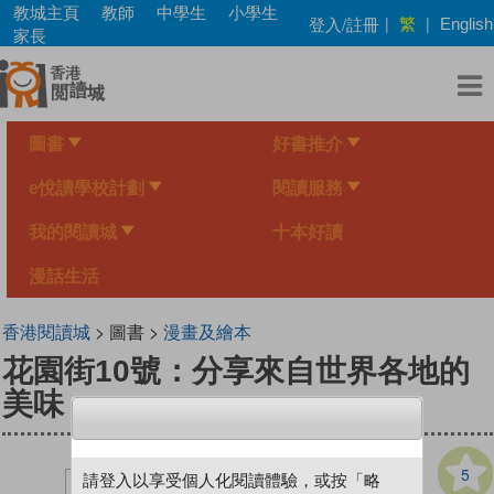
Skip
教城主頁
教師
中學生
小學生
繁
登入/註冊
|
|
English
to
家長
main
content
圖書
好書推介
e悅讀學校計劃
閱讀服務
我的閱讀城
十本好讀
漫話生活
香港閱讀城
> 圖書 >
漫畫及繪本
花園街10號：分享來自世界各地的
美味
5
請登入以享受個人化閱讀體驗，或按「略