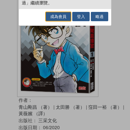
過」繼續瀏覽。
成為會員
登入
略過
作者：
青山剛昌 （著）
|
太田勝 （著）
|
窪田一裕 （著）
|
黃薇嬪 （譯）
出版社：
三采文化
出版日期：
06/2020