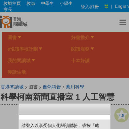
Skip
教城主頁
教師
中學生
小學生
繁
登入/註冊
|
|
English
to
家長
main
content
圖書
好書推介
e悅讀學校計劃
閱讀服務
我的閱讀城
十本好讀
漫話生活
香港閱讀城
> 圖書 >
自然科普
>
應用科學
科學柯南新聞直播室 1 人工智慧
4.8
請登入以享受個人化閱讀體驗，或按「略