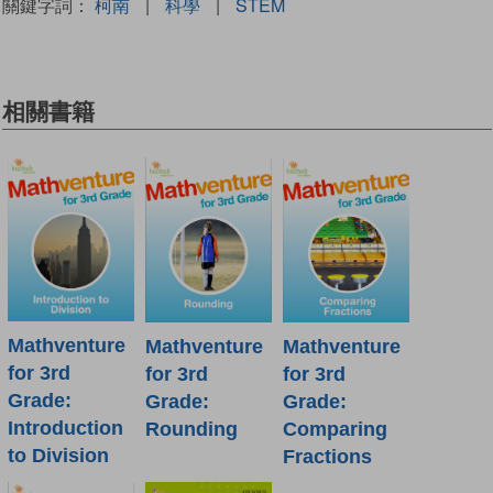
關鍵字詞：
柯南
|
科學
|
STEM
相關書籍
Mathventure
Mathventure
Mathventure
for 3rd
for 3rd
for 3rd
Grade:
Grade:
Grade:
Introduction
Rounding
Comparing
to Division
Fractions