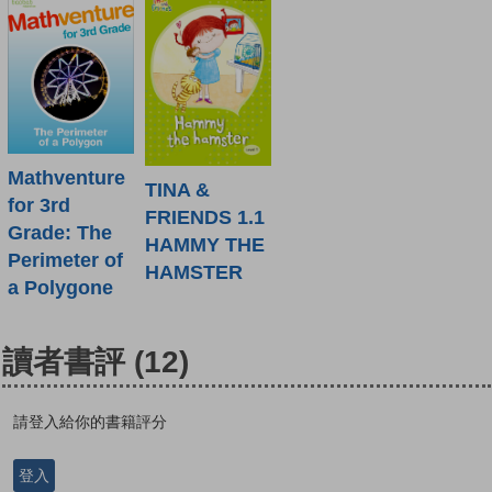
Mathventure
TINA &
for 3rd
FRIENDS 1.1
Grade: The
HAMMY THE
Perimeter of
HAMSTER
a Polygone
讀者書評
(12)
請登入給你的書籍評分
登入