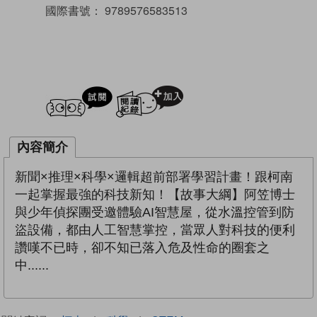
國際書號：
9789576583513
試閲
加入閱讀紀錄
內容簡介
新聞×推理×科學×邏輯超前部署學習計畫！跟柯南
一起掌握最強的科技新知！【故事大綱】阿笠博士
與少年偵探團受邀體驗AI智慧屋，從水溫控管到防
盜設備，都由人工智慧掌控，當眾人對科技的便利
讚嘆不已時，卻不知已落入危及性命的圈套之
中......