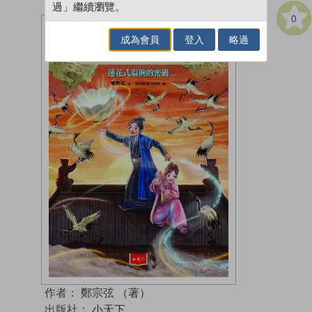
過」繼續瀏覽。
0
成為會員
登入
略過
作者：
鄭宗弦 （著）
出版社：
小天下