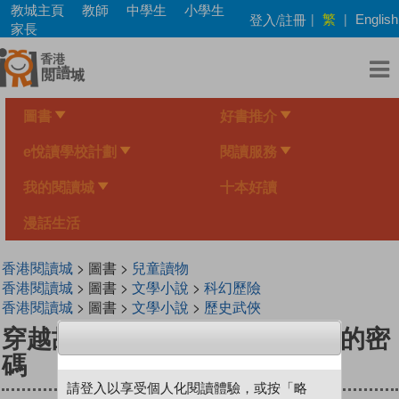
Skip
教城主頁
教師
中學生
小學生
繁
登入/註冊
|
|
English
to
家長
main
content
圖書
好書推介
e悅讀學校計劃
閱讀服務
我的閱讀城
十本好讀
漫話生活
香港閱讀城
> 圖書 >
兒童讀物
香港閱讀城
> 圖書 >
文學小說
>
科幻歷險
香港閱讀城
> 圖書 >
文學小說
>
歷史武俠
穿越故宮大冒險4：蓮花式溫碗的密
碼
請登入以享受個人化閱讀體驗，或按「略