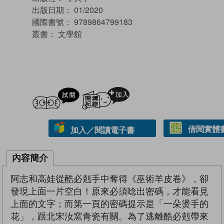
出版日期：
01/2020
國際書號：
9789864799183
叢書：
文學館
試閲
加入閱讀紀錄
借閱實體
加入／閱讀電子書
內容簡介
阿志和高娃從酷必剋手中奪得《巫術羊皮卷》，卻
發現上面一片空白！原來必須唸出密碼，才能看見
上面的文字；而第一頁的密碼提示是「一朵燙手的
花」，跟北宋汝窯青瓷有關。為了逃離酷必剋帶來