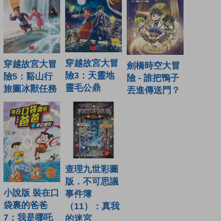
穿越故宮大冒
穿越故宮大冒
劍橋時空大冒
險3：天靈地
險5：谿山行
險 - 誰把鴨子
靈毛公鼎
旅圖冰獸任務
丟進傳送門？
查理九世彩圖
版．不可思議
小說版 裝在口
事件簿
袋裏的爸爸
（11）：真我
7：我是哪吒
的迷宮