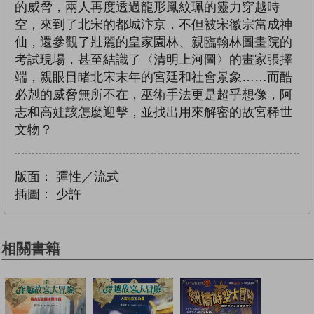
的威脅，兩人再度透過龍形鳳紋珮的靈力穿越時
空，來到了北宋的都城汴京，不但被宋徽宗當成神
仙，還參觀了壯麗的皇家園林、親臨翰林圖畫院的
考試現場，甚至結識了〈清明上河圖〉的畫家張擇
端，親眼目睹北宋末年的宮廷和社會景象……而酷
必剋的威脅無所不在，巫術手法更是超乎想像，阿
志和高娃該怎麼迎擊，並找出用來解密的故宮稀世
文物？
版面：
彈性／流式
插圖：
少許
相關書籍