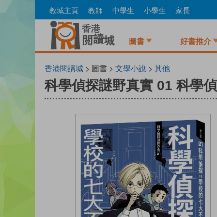
Skip
教城主頁
教師
中學生
小學生
家長
to
main
content
圖書
好書推介
香港閱讀城
> 圖書 >
文學小說
>
其他
科學偵探謎野真實 01 科學