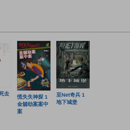
死去
至Net奇兵 1
慌失失神探 1
地下城堡
金舖劫案案中
案