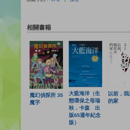
相關書籍
大藍海洋（生
以前，我
魔幻偵探所 35
態環保之母瑞
的家
魔字
秋．卡森 出
版65週年紀念
版）