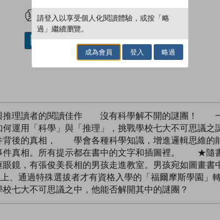
試閲
加入閱讀紀錄
請登入以享受個人化閱讀體驗，或按「略
過」繼續瀏覽。
借閱實體書
成為會員
登入
略過
與推理讀者的閱讀佳作 沒有科學解不開的謎團！ 一
何運用「科學」與「推理」，挑戰學校七大不可思議之
件背後的真相， 學會各種科學知識，增進邏輯思維的
事件真相。所有提示都在書中的文字和插圖裡。 ★隨書
框眼鏡，有張俊美長相的男孩走進教室。男孩宛如圖畫書
0以上、通過特殊選拔者才有資格入學的「福爾摩斯學園」
學校七大不可思議之中，他能否解開其中的謎團？