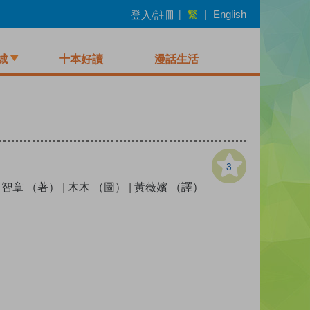
繁
登入/註冊
|
|
English
城
十本好讀
漫話生活
3
智章 （著）
|
木木 （圖）
|
黃薇嬪 （譯）