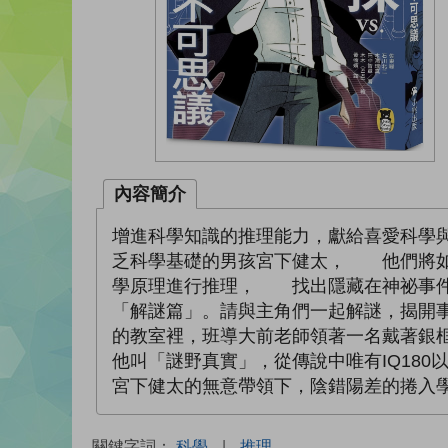
內容簡介
增進科學知識的推理能力，獻給喜愛科學
乏科學基礎的男孩宮下健太， 他們將如
學原理進行推理， 找出隱藏在神祕事
「解謎篇」。請與主角們一起解謎，揭開
的教室裡，班導大前老師領著一名戴著銀
他叫「謎野真實」，從傳說中唯有IQ18
宮下健太的無意帶領下，陰錯陽差的捲入
關鍵字詞：
科學
|
推理