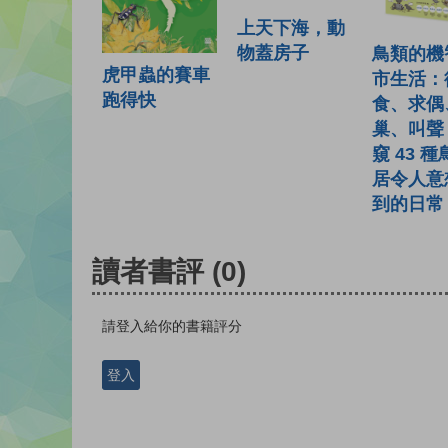
上天下海，動
物蓋房子
鳥類的機
虎甲蟲的賽車
市生活：
跑得快
食、求偶
巢、叫聲
窺 43 
居令人意
到的日常
讀者書評
(0)
請登入給你的書籍評分
登入