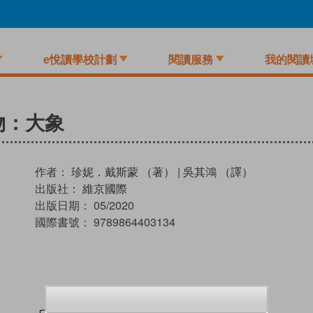
e悅讀學校計劃
閱讀服務
我的閱讀
物：大象
作者：
珍妮．戴斯蒙 （著）
|
吳其鴻 （譯）
出版社：
維京國際
出版日期：
05/2020
國際書號：
9789864403134
試閲
加入閱讀紀錄