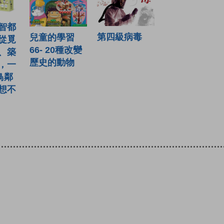
智都
第四級病毒
兒童的學習
從覓
66- 20種改變
、築
歷史的動物
，一
種鳥鄰
想不