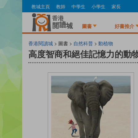
Skip
教城主頁
教師
中學生
小學生
家長
to
main
content
圖書
好書推介
香港閱讀城
> 圖書 >
自然科普
>
動植物
高度智商和絕佳記憶力的動