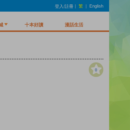
繁
登入/註冊
|
|
English
城
十本好讀
漫話生活
0