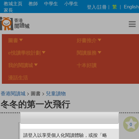
Skip
教城主頁
教師
中學生
小學生
繁
登入/註冊
|
|
English
to
家長
main
content
圖書
好書推介
e悅讀學校計劃
閱讀服務
我的閱讀城
十本好讀
漫話生活
香港閱讀城
> 圖書 >
兒童讀物
冬冬的第一次飛行
0
請登入以享受個人化閱讀體驗，或按「略