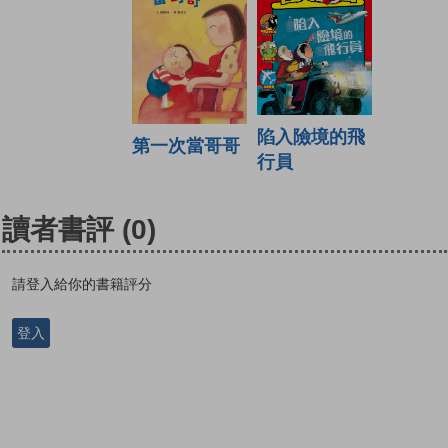
陷入險境的飛
第一次當哥哥
行員
讀者書評
(0)
請登入給你的書籍評分
登入