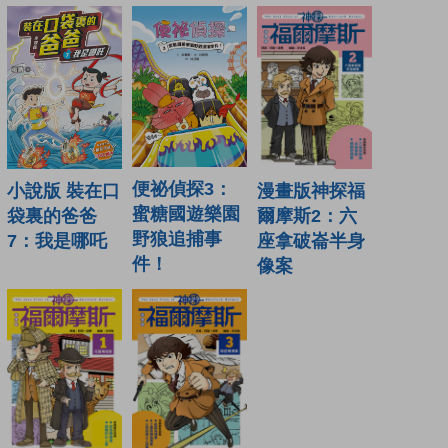
便祕偵探3：
漫畫版神探福
小說版 裝在口
蜜糖國遊樂園
爾摩斯2：六
袋裏的爸爸
野狼追捕事
座拿破崙半身
7：我是哪吒
件！
像案