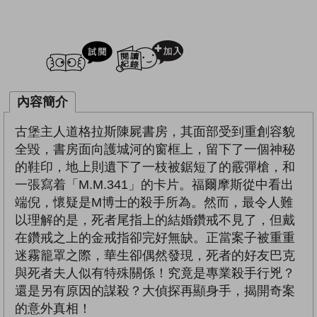
試閲
加入閱讀紀錄
內容簡介
古堡主人道格拉斯陳屍書房，其面部受到重創容貌
全毀，書房面向護城河的窗框上，留下了一個神秘
的鞋印，地上則遺下了一枝被鋸短了的霰彈槍，和
一張寫着「M.M.341」的卡片。福爾摩斯從中看出
端倪，懷疑是M博士的殺手所為。然而，最令人難
以理解的是，死者尾指上的結婚鑽戒不見了，但戴
在鑽戒之上的金戒指卻完好無缺。正當案子被重重
迷霧籠罩之際，華生卻偶然發現，死者的好友巴克
與死者夫人似有特殊關係！究竟是專業殺手行兇？
還是另有原因的謀殺？大偵探再顯身手，揭開奇案
的意外真相！