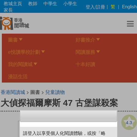
Skip
教城主頁
教師
中學生
小學生
繁
登入/註冊
|
|
English
to
家長
main
content
圖書
好書推介
e悅讀學校計劃
閱讀服務
我的閱讀城
十本好讀
漫話生活
香港閱讀城
> 圖書 >
兒童讀物
大偵探福爾摩斯 47 古堡謀殺案
4.3
請登入以享受個人化閱讀體驗，或按「略