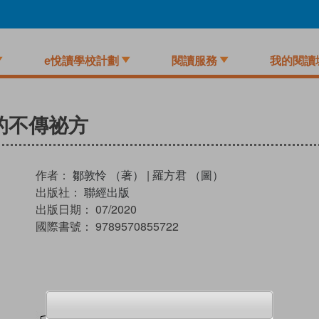
e悅讀學校計劃
閱讀服務
我的閱讀
的不傳祕方
作者：
鄒敦怜 （著）
|
羅方君 （圖）
出版社：
聯經出版
出版日期：
07/2020
國際書號：
9789570855722
試閲
加入閱讀紀錄