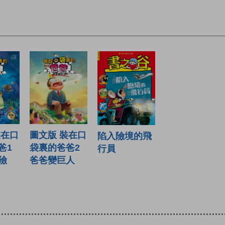
裝在口
圖文版 裝在口
陷入險境的飛
爸1
袋裏的爸爸2
行員
險
爸爸變巨人