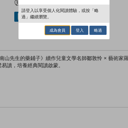
請登入以享受個人化閱讀體驗，或按「略
過」繼續瀏覽。
借閱實體書
成為會員
登入
略過
南山先生的藥鋪子》續作兒童文學名師鄒敦怜 × 藝術家
鬆易讀，培養經典閱讀啟蒙。