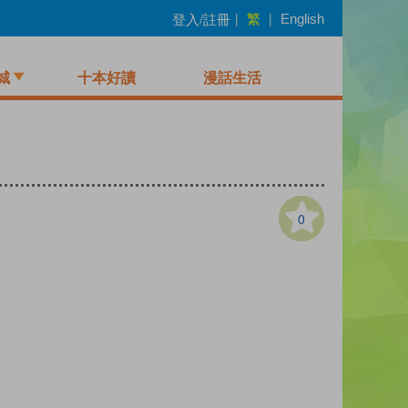
繁
登入/註冊
|
|
English
城
十本好讀
漫話生活
0