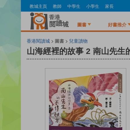
Skip
教城主頁
教師
中學生
小學生
家長
to
main
content
圖書
好書推介
香港閱讀城
> 圖書 >
兒童讀物
山海經裡的故事 2 南山先生