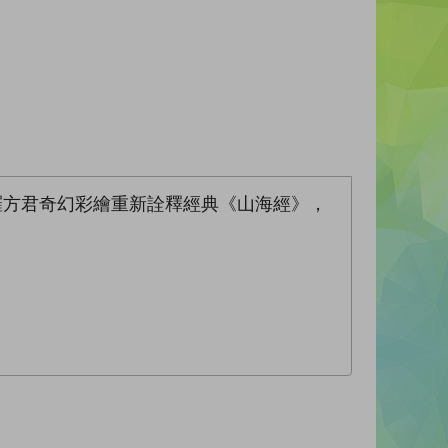
羅方君奇幻彩繪重新詮釋經典《山海經》，