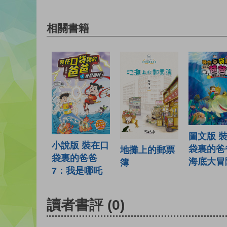
相關書籍
圖文版 
小說版 裝在口
袋裏的爸
地攤上的郵票
袋裏的爸爸
海底大冒
簿
7：我是哪吒
讀者書評
(0)