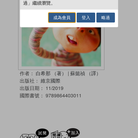
過」繼續瀏覽。
成為會員
登入
略過
作者：
白希那 （著）
|
蘇懿禎 （譯）
出版社：
維京國際
出版日期：
11/2019
國際書號：
9789864403011
試閲
加入閱讀紀錄