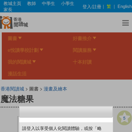
Skip
教城主頁
教師
中學生
小學生
繁
登入/註冊
|
|
English
to
家長
main
content
圖書
好書推介
e悅讀學校計劃
閱讀服務
我的閱讀城
十本好讀
漫話生活
香港閱讀城
> 圖書 >
漫畫及繪本
魔法糖果
5
請登入以享受個人化閱讀體驗，或按「略