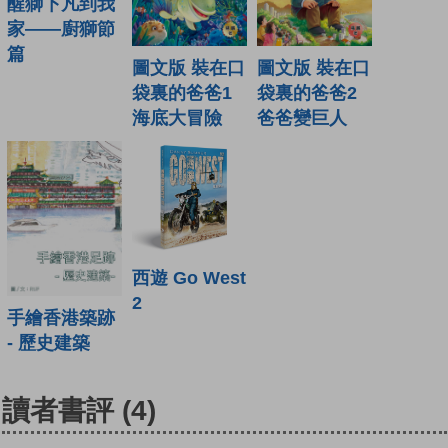
醒獅下凡到我
家——廚獅節
篇
圖文版 裝在口
圖文版 裝在口
袋裏的爸爸1
袋裏的爸爸2
海底大冒險
爸爸變巨人
西遊 Go West
2
手繪香港築跡
- 歷史建築
讀者書評
(4)