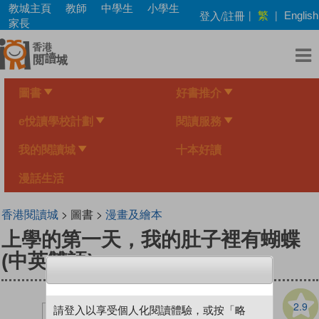
Skip
教城主頁
教師
中學生
小學生
繁
登入/註冊
|
|
English
to
家長
main
content
圖書
好書推介
e悅讀學校計劃
閱讀服務
我的閱讀城
十本好讀
漫話生活
香港閱讀城
> 圖書 >
漫畫及繪本
上學的第一天，我的肚子裡有蝴蝶
(中英雙語)
2.9
請登入以享受個人化閱讀體驗，或按「略