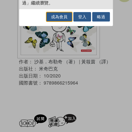
過」繼續瀏覽。
成為會員
登入
略過
作者：
沙基．布勒奇 （著）
|
黃筱茵 （譯）
出版社：
米奇巴克
出版日期：
10/2020
國際書號：
9789866215964
試閲
加入閱讀紀錄