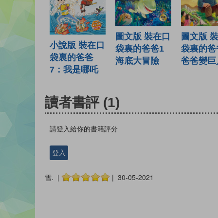
圖文版 裝在口
圖文版 
小說版 裝在口
袋裏的爸爸1
袋裏的爸
袋裏的爸爸
海底大冒險
爸爸變巨
7：我是哪吒
讀者書評
(1)
請登入給你的書籍評分
登入
雪. |
| 30-05-2021