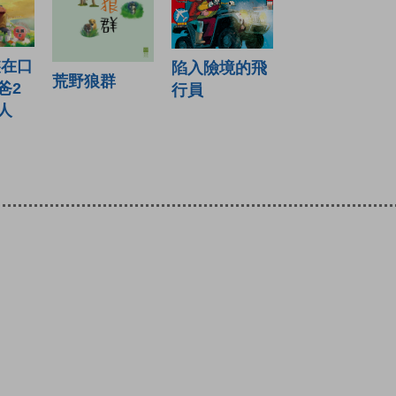
裝在口
陷入險境的飛
荒野狼群
爸2
行員
人