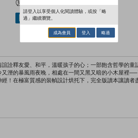
請登入以享受個人化閱讀體驗，或按「略
過」繼續瀏覽。
借閱實體書
成為會員
登入
略過
情誼詮釋友愛、和平，溫暖孩子的心；一部飽含哲學的童
冷又溼的暴風雨夜晚，相處在一間又黑又暗的小木屋裡─
神經！在極富質感的裝幀設計烘托下，完全版讀本讓讀者