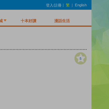
繁
登入/註冊
|
|
English
城
十本好讀
漫話生活
5
）