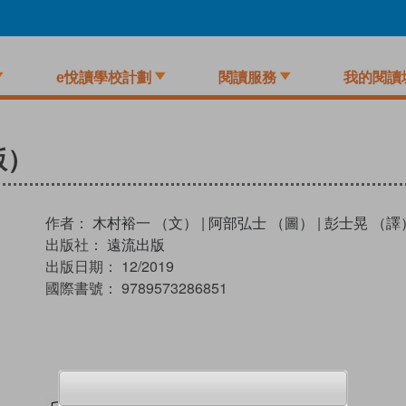
e悅讀學校計劃
閱讀服務
我的閱讀
版）
作者：
木村裕一 （文）
|
阿部弘士 （圖）
|
彭士晃 （譯
出版社：
遠流出版
出版日期：
12/2019
國際書號：
9789573286851
試閲
加入閱讀紀錄