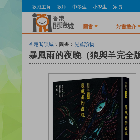
Skip
教城主頁
教師
中學生
小學生
家長
to
main
content
圖書
好書推介
香港閱讀城
> 圖書 >
兒童讀物
暴風雨的夜晚（狼與羊完全