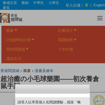
Skip
教城主頁
教師
中學生
小學生
繁
登入/註冊
|
|
English
to
家長
main
content
圖書
好書推介
e悅讀學校計劃
閱讀服務
我的閱讀城
十本好讀
漫話生活
香港閱讀城
> 圖書 >
漫畫及繪本
超治癒の小毛球樂園——初次養倉
鼠手記
4.7
請登入以享受個人化閱讀體驗，或按「略