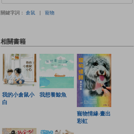
關鍵字詞：
倉鼠
|
寵物
相關書籍
我的小倉鼠小
我想養鯨魚
白
寵物情緣‧畫出
彩虹