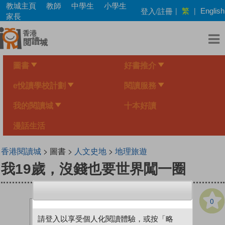
Skip
教城主頁
教師
中學生
小學生
繁
登入/註冊
|
|
English
to
家長
main
content
圖書
好書推介
e悅讀學校計劃
閱讀服務
我的閱讀城
十本好讀
漫話生活
香港閱讀城
> 圖書 >
人文史地
>
地理旅遊
我19歲，沒錢也要世界闖一圈
0
請登入以享受個人化閱讀體驗，或按「略