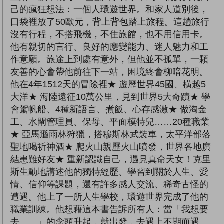
己的瘋狂想法：一個人環遊世界。和家人道別後，
口袋裡放了50歐元，背上背包踏上旅程。這趟旅行
沒有行程，不搭飛機，不住旅館，也不用信用卡。
他有親切的言行、良好的應變能力、迷人魅力和工
作意願。旅途上到處有意外，但他並不孤單，一顆
友善的心會帶他前往下一站，困境終會柳暗花明。
他在4年1512天的冒險裡★ 遊歷世界45國、橫越5
大洋★ 海陸遠征10萬公里，見到世界5大奇蹟★ 學
會駕帆船、4種新語言、煮飯、心存感激★ 做淘金
工、水閘管理員、保母、平面模特兒……20種職業
★ 亞馬遜雨林狩獵，搭穆斯林武裝車，太平洋部落
聖地喝祈神酒★ 爬火山親歷火山噴發，世界各地廣
結患難好友★ 重新認識自己，遇見真命天女！克里
斯生動地講述他的獨特經歷、學習到關於人生、愛
情、信仰等課題，還有許多感人交流、稀奇古怪的
遭遇。他上了一所人生學校，環遊世界完成了他的
職業訓練。他想藉這本書告訴所有人：當「我想要
去……」的念頭升起，就出發，去遇上不期而遇