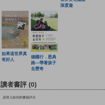
深度遊
如果這世界真
德國行．恩典
有好人
路—帶著孩子
去歷奇
讀者書評
(0)
請登入給你的書籍評分