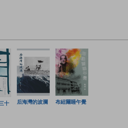
布紐爾睡午覺
后海灣的波瀾
三十