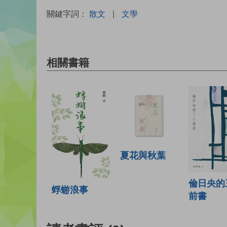
關鍵字詞：
散文
|
文學
相關書籍
夏花與秋葉
倫日央的
蜉蝣浪事
前書