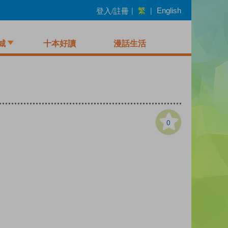
繁
登入/註冊
|
|
English
城
十本好讀
漫話生活
0