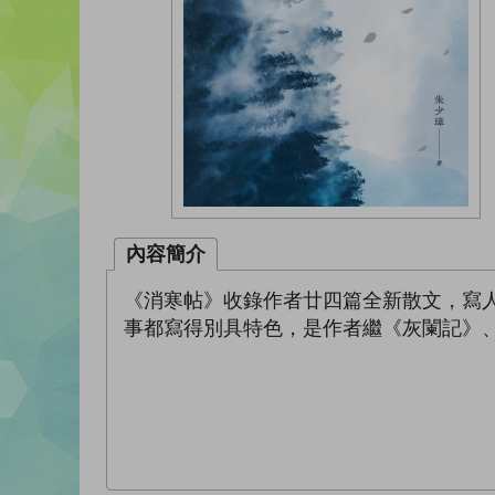
內容簡介
《消寒帖》收錄作者廿四篇全新散文，寫
事都寫得別具特色，是作者繼《灰闌記》、