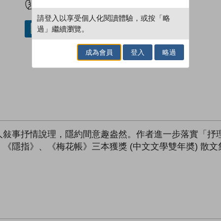
請登入以享受個人化閱讀體驗，或按「略
過」繼續瀏覽。
借閱實體書
成為會員
登入
略過
人敍事抒情說理，隱約間意趣盎然。作者進一步落實「抒
《隱指》、《梅花帳》三本獲獎 (中文文學雙年奬) 散