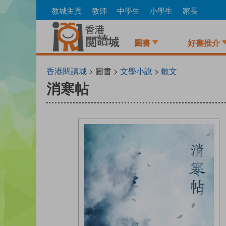
Skip
教城主頁
教師
中學生
小學生
家長
to
main
content
圖書
好書推介
香港閱讀城
> 圖書 >
文學小說
>
散文
消寒帖