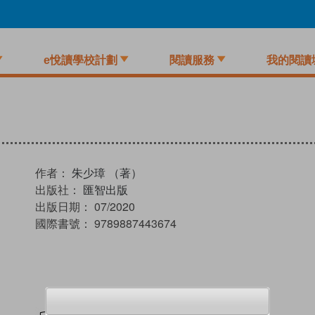
e悅讀學校計劃
閱讀服務
我的閱讀
作者：
朱少璋 （著）
出版社：
匯智出版
出版日期：
07/2020
國際書號：
9789887443674
試閲
加入閱讀紀錄