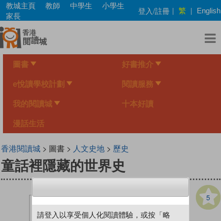
Skip
教城主頁
教師
中學生
小學生
繁
登入/註冊
|
|
English
to
家長
main
content
圖書
好書推介
e悅讀學校計劃
閱讀服務
我的閱讀城
十本好讀
漫話生活
香港閱讀城
> 圖書 >
人文史地
>
歷史
童話裡隱藏的世界史
5
請登入以享受個人化閱讀體驗，或按「略