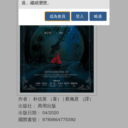
過」繼續瀏覽。
成為會員
登入
略過
作者：
朴信英 （著）
|
蔡佩君 （譯）
出版社：
商周出版
出版日期：
04/2020
國際書號：
9789864775392