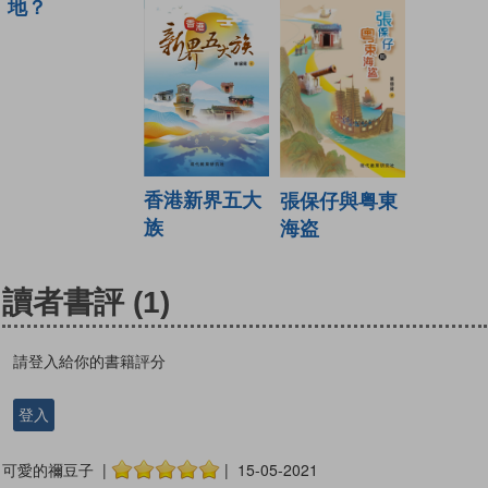
地？
香港新界五大
張保仔與粤東
族
海盗
讀者書評
(1)
請登入給你的書籍評分
登入
可愛的禰豆子 |
| 15-05-2021