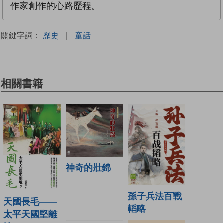
作家創作的心路歷程。
關鍵字詞：
歷史
|
童話
相關書籍
神奇的壯錦
孫子兵法百戰
天國長毛——
轁略
太平天國堅離