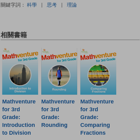
關鍵字詞：
科學
|
思考
|
理論
相關書籍
Mathventure
Mathventure
Mathventure
for 3rd
for 3rd
for 3rd
Grade:
Grade:
Grade:
Introduction
Rounding
Comparing
to Division
Fractions