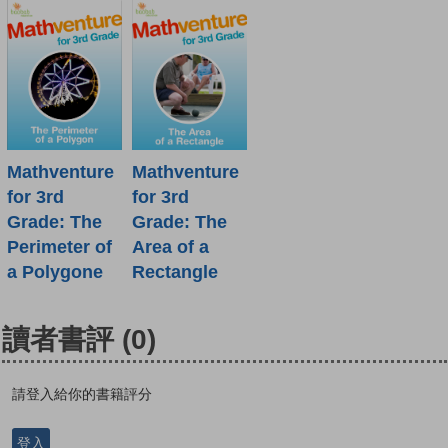
Mathventure
Mathventure
for 3rd
for 3rd
Grade: The
Grade: The
Perimeter of
Area of a
a Polygone
Rectangle
讀者書評
(0)
請登入給你的書籍評分
登入