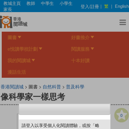
Skip
教城主頁
教師
中學生
小學生
繁
登入/註冊
|
|
English
to
家長
main
content
圖書
好書推介
e悅讀學校計劃
閱讀服務
我的閱讀城
十本好讀
漫話生活
香港閱讀城
> 圖書 >
自然科普
>
普及科學
像科學家一樣思考
0
請登入以享受個人化閱讀體驗，或按「略