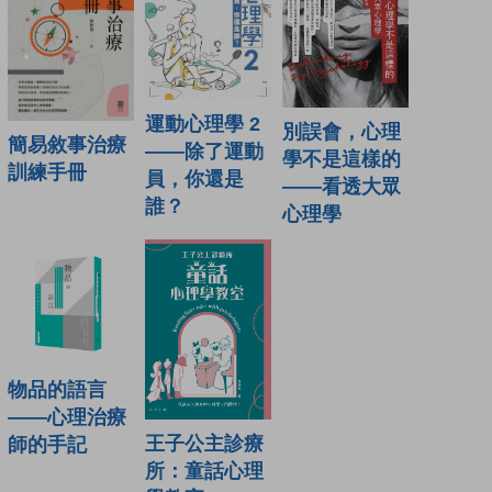
運動心理學 2
別誤會，心理
簡易敘事治療
——除了運動
學不是這樣的
訓練手冊
員，你還是
——看透大眾
誰？
心理學
物品的語言
——心理治療
王子公主診療
師的手記
所：童話心理