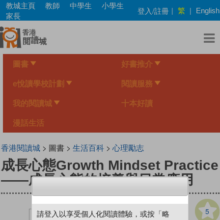
Skip
教城主頁
教師
中學生
小學生
繁
登入/註冊
|
|
English
to
家長
main
content
圖書
好書推介
e悅讀學校計劃
閱讀服務
我的閱讀城
十本好讀
漫話生活
香港閱讀城
> 圖書 >
生活百科
>
心理勵志
成長心態Growth Mindset Practice
——成長心態的培養與日常應用
5
請登入以享受個人化閱讀體驗，或按「略