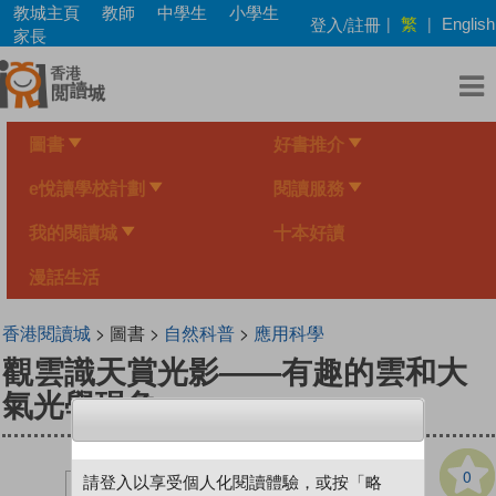
Skip
教城主頁
教師
中學生
小學生
繁
登入/註冊
|
|
English
to
家長
main
content
圖書
好書推介
e悅讀學校計劃
閱讀服務
我的閱讀城
十本好讀
漫話生活
香港閱讀城
> 圖書 >
自然科普
>
應用科學
觀雲識天賞光影——有趣的雲和大
氣光學現象
0
請登入以享受個人化閱讀體驗，或按「略