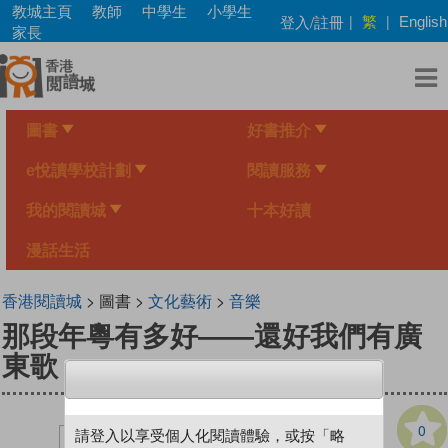
Skip
教城主頁
教師
中學生
小學生
繁
登入/註冊
|
|
English
to
家長
main
content
圖書
好書推介
e悅讀學校計劃
閱讀服務
我的閱讀城
十本好讀
漫話生活
香港閱讀城
> 圖書 >
文化藝術
>
音樂
那段年粵有多好——還好我們有廣
東歌
0
請登入以享受個人化閱讀體驗，或按「略