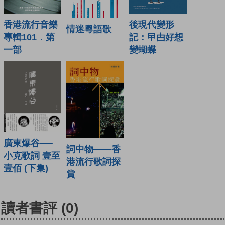
香港流行音樂
後現代變形
情迷粵語歌
專輯101．第
記：曱甴好想
一部
變蝴蝶
廣東爆谷──
詞中物——香
小克歌詞 壹至
港流行歌詞探
壹佰 (下集)
賞
讀者書評
(0)