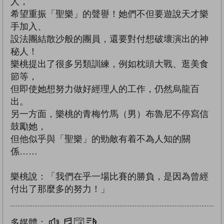
人，
希望重振「聖樂」的聲譽！她們不但要遊說天才樂
手加入、
設法團結散沙般的團員，還要對付想破壞演出的神
秘人！
樂桃提出了很多另類訓練，例如枕頭大戰、逛美食
節等，
但即使她想努力做好經理人的工作，仍然烏龍百
出。
另一方面，樂桃的青梅竹馬（男）布魯尼不停寫信
鼓勵她，
但他似乎與「聖樂」的勁敵有着不為人知的關
係……
樂桃說：「我們在乎一場比賽的勝負，是因為曾經
付出了那麼多的努力！」
多媒體：
多媒體
互動練習
文字同步朗讀