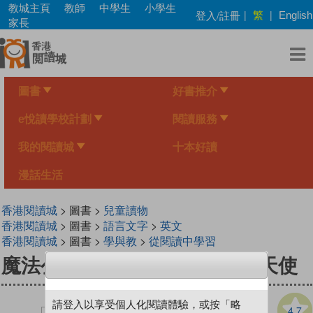
Skip
教城主頁
教師
中學生
小學生
繁
登入/註冊
|
|
English
to
家長
main
content
圖書
好書推介
e悅讀學校計劃
閱讀服務
我的閱讀城
十本好讀
漫話生活
香港閱讀城
> 圖書 >
兒童讀物
香港閱讀城
> 圖書 >
語言文字
>
英文
香港閱讀城
> 圖書 >
學與教
>
從閱讀中學習
魔法公主學院12：邂逅管弦樂天使
請登入以享受個人化閱讀體驗，或按「略
4.7