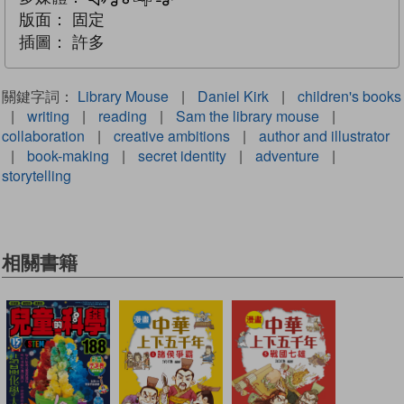
版面：
固定
插圖：
許多
關鍵字詞：
Library Mouse
|
Daniel Kirk
|
children's books
|
writing
|
reading
|
Sam the library mouse
|
collaboration
|
creative ambitions
|
author and illustrator
|
book-making
|
secret identity
|
adventure
|
storytelling
相關書籍