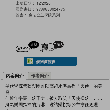
出版日期：
12/2020
國際書號：
9789888624775
叢書：
魔法公主學院系列
試閲
加入閱讀紀錄
借閱實體書
內容簡介
作者簡介
聖代學院管弦樂團曾以高超水準贏得「天使」的美
譽，
但近年樂團一落千丈，被人取笑「天使殞落」……
身為樂團指揮的海琳，邀請樂桃等公主擔任經理