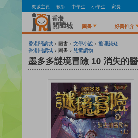
Skip
教城主頁
教師
中學生
小學生
家長
to
main
content
圖書
好書推介
香港閱讀城
> 圖書 >
文學小說
>
推理懸疑
香港閱讀城
> 圖書 >
兒童讀物
墨多多謎境冒險 10 消失的