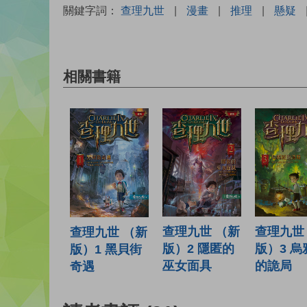
關鍵字詞：
查理九世
|
漫畫
|
推理
|
懸疑
相關書籍
查理九世 （新
查理九世
查理九世 （新
版）2 隱匿的
版）3 烏
版）1 黑貝街
巫女面具
的詭局
奇遇