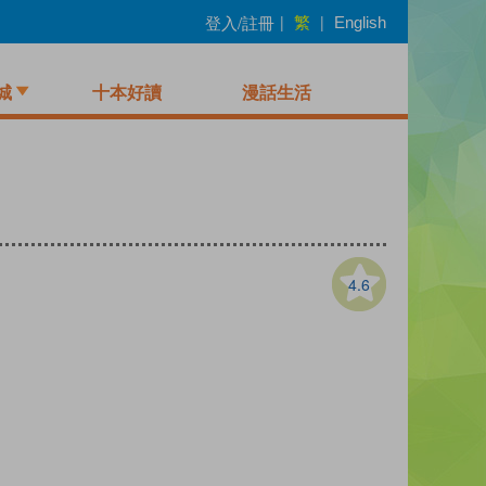
繁
登入/註冊
|
|
English
城
十本好讀
漫話生活
4.6