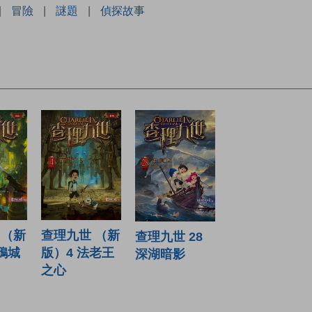
|
冒險
|
謎題
|
偵探故事
 （新
查理九世 （新
查理九世 28
鴉城
版）4 法老王
深湖暗影
之心