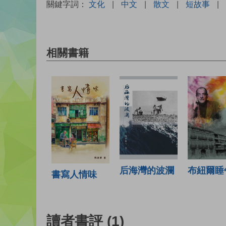
關鍵字詞：
文化
|
中文
|
散文
|
短故事
|
相關書籍
布紐爾睡
后海灣的波瀾
書寫人情味
讀者書評
(1)