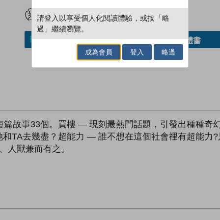
試閲
加入閱讀紀錄
請登入以享受個人化閱讀體驗，或按「略
過」繼續瀏覽。
借閱實體書
加入／閱讀電子書
成為會員
登入
略過
短篇故事33個。買樓 — 現刻最熱門話題，引發出種種奇
和TA去幾盡？超能力 — 誰不想在這個社會𥚃有超能力
實、人獸兼而有之。