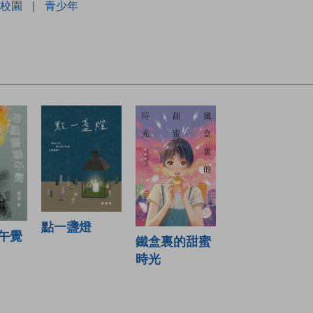
校園
|
青少年
點一盞燈
午覺
鐵盒裏的甜蜜
時光