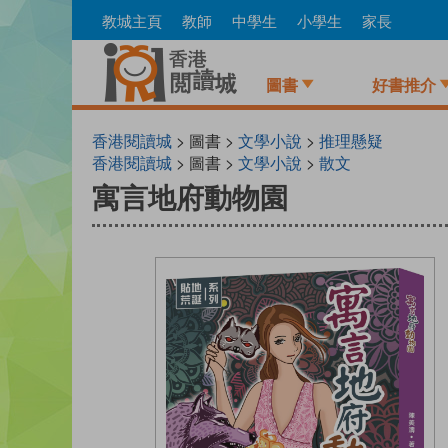
Skip
教城主頁
教師
中學生
小學生
家長
to
main
content
圖書
好書推介
香港閱讀城
> 圖書 >
文學小說
>
推理懸疑
香港閱讀城
> 圖書 >
文學小說
>
散文
寓言地府動物園