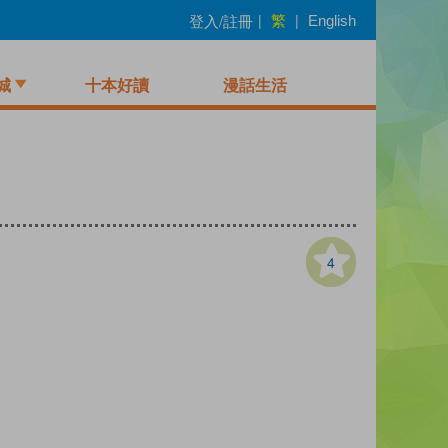
繁
登入/註冊
|
|
English
城
十本好讀
漫話生活
4