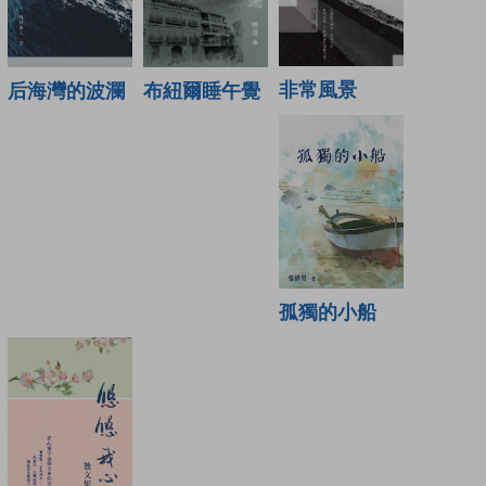
非常風景
布紐爾睡午覺
后海灣的波瀾
孤獨的小船