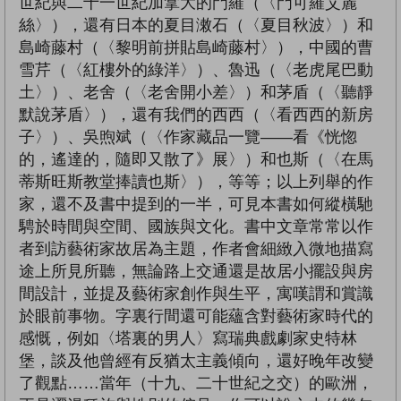
世紀與二十一世紀加拿大的門羅（〈門可羅艾麗
絲〉），還有日本的夏目潄石（〈夏目秋波〉）和
島崎藤村（〈黎明前拼貼島崎藤村〉），中國的曹
雪芹（〈紅樓外的綠洋〉）、魯迅（〈老虎尾巴動
土〉）、老舍（〈老舍開小差〉）和茅盾（〈聽靜
默說茅盾〉），還有我們的西西（〈看西西的新房
子〉）、吳煦斌（〈作家藏品一覽——看《恍惚
的，遙達的，隨即又散了》展〉）和也斯（〈在馬
蒂斯旺斯教堂捧讀也斯〉），等等；以上列舉的作
家，還不及書中提到的一半，可見本書如何縱橫馳
騁於時間與空間、國族與文化。書中文章常常以作
者到訪藝術家故居為主題，作者會細緻入微地描寫
途上所見所聽，無論路上交通還是故居小擺設與房
間設計，並提及藝術家創作與生平，寓嘆謂和賞識
於眼前事物。字裏行間還可能蘊含對藝術家時代的
感慨，例如〈塔裏的男人〉寫瑞典戲劇家史特林
堡，談及他曾經有反猶太主義傾向，還好晚年改變
了觀點……當年（十九、二十世紀之交）的歐洲，