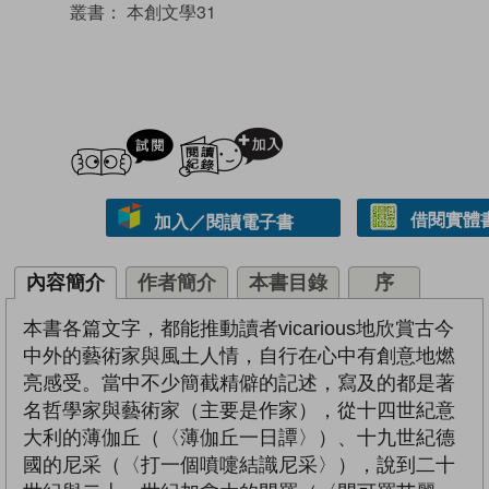
叢書：
本創文學31
試閲
加入閱讀紀錄
借閱實體
加入／閱讀電子書
內容簡介
作者簡介
本書目錄
序
本書各篇文字，都能推動讀者vicarious地欣賞古今
中外的藝術家與風土人情，自行在心中有創意地燃
亮感受。當中不少簡截精僻的記述，寫及的都是著
名哲學家與藝術家（主要是作家），從十四世紀意
大利的薄伽丘（〈薄伽丘一日譚〉）、十九世紀德
國的尼采（〈打一個噴嚏結識尼采〉），說到二十