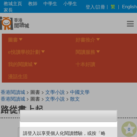
Skip
教城主頁
教師
中學生
小學生
繁
登入/註冊
|
|
English
to
家長
main
content
圖書
好書推介
e悅讀學校計劃
閱讀服務
我的閱讀城
十本好讀
漫話生活
香港閱讀城
> 圖書 >
文學小說
>
中國文學
香港閱讀城
> 圖書 >
文學小說
>
散文
路從書上起
0
請登入以享受個人化閱讀體驗，或按「略