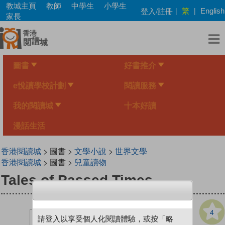
Skip
教城主頁
教師
中學生
小學生
繁
登入/註冊
|
|
English
to
家長
main
content
圖書
好書推介
e悅讀學校計劃
閱讀服務
我的閱讀城
十本好讀
漫話生活
香港閱讀城
> 圖書 >
文學小說
>
世界文學
香港閱讀城
> 圖書 >
兒童讀物
Tales of Passed Times
4
請登入以享受個人化閱讀體驗，或按「略