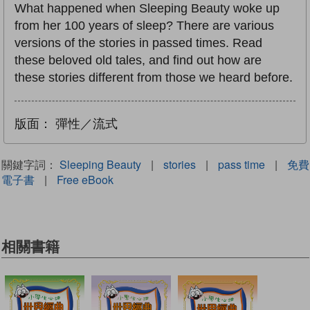
What happened when Sleeping Beauty woke up
from her 100 years of sleep? There are various
versions of the stories in passed times. Read
these beloved old tales, and find out how are
these stories different from those we heard before.
版面：
彈性／流式
關鍵字詞：
Sleeping Beauty
|
stories
|
pass time
|
免費
電子書
|
Free eBook
相關書籍