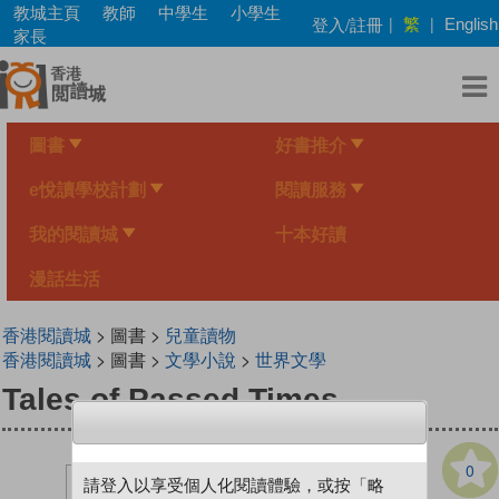
Skip
教城主頁
教師
中學生
小學生
繁
登入/註冊
|
|
English
to
家長
main
content
圖書
好書推介
e悅讀學校計劃
閱讀服務
我的閱讀城
十本好讀
漫話生活
香港閱讀城
> 圖書 >
兒童讀物
香港閱讀城
> 圖書 >
文學小說
>
世界文學
Tales of Passed Times
0
請登入以享受個人化閱讀體驗，或按「略