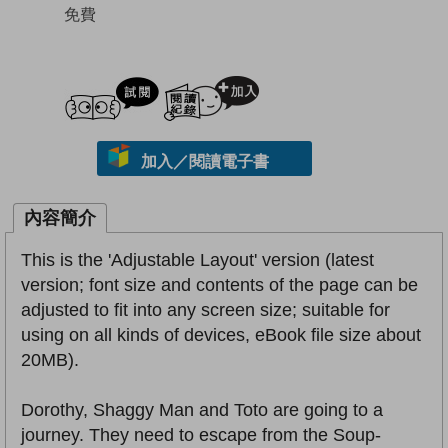
免費
試閲
加入閱讀紀錄
加入／閱讀電子書
內容簡介
This is the 'Adjustable Layout' version (latest
version; font size and contents of the page can be
adjusted to fit into any screen size; suitable for
using on all kinds of devices, eBook file size about
20MB).
Dorothy, Shaggy Man and Toto are going to a
journey. They need to escape from the Soup-