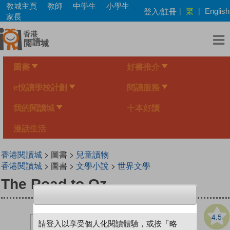
Skip
教城主頁
教師
中學生
小學生
繁
登入/註冊
|
|
English
to
家長
main
content
圖書
好書推介
e悅讀學校計劃
閱讀服務
我的閱讀城
十本好讀
漫話生活
香港閱讀城
> 圖書 >
兒童讀物
香港閱讀城
> 圖書 >
文學小說
>
世界文學
The Road to Oz
4.5
請登入以享受個人化閱讀體驗，或按「略