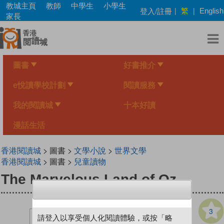
Skip
教城主頁
教師
中學生
小學生
繁
登入/註冊
|
|
English
to
家長
main
content
圖書
好書推介
e悅讀學校計劃
閱讀服務
我的閱讀城
十本好讀
漫話生活
香港閱讀城
> 圖書 >
文學小說
>
世界文學
香港閱讀城
> 圖書 >
兒童讀物
The Marvelous Land of Oz
3
請登入以享受個人化閱讀體驗，或按「略