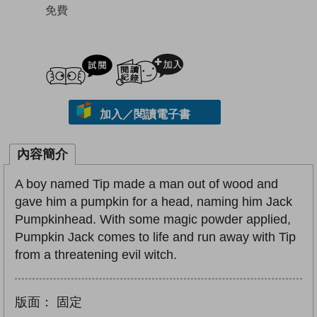
免費
試閲
加入閱讀紀錄
加入／閱讀電子書
內容簡介
A boy named Tip made a man out of wood and
gave him a pumpkin for a head, naming him Jack
Pumpkinhead. With some magic powder applied,
Pumpkin Jack comes to life and run away with Tip
from a threatening evil witch.
版面：
固定