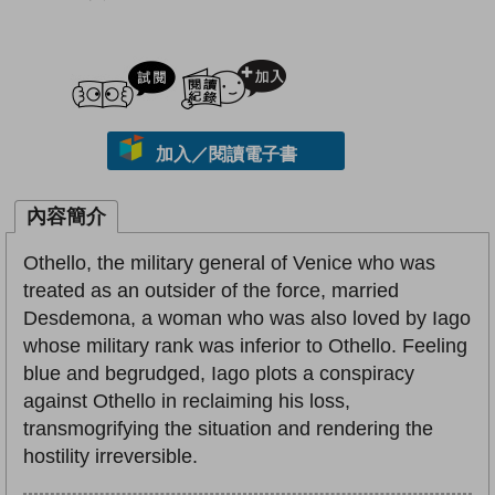
試閲
加入閱讀紀錄
加入／閱讀電子書
內容簡介
Othello, the military general of Venice who was
treated as an outsider of the force, married
Desdemona, a woman who was also loved by Iago
whose military rank was inferior to Othello. Feeling
blue and begrudged, Iago plots a conspiracy
against Othello in reclaiming his loss,
transmogrifying the situation and rendering the
hostility irreversible.