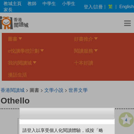
Skip
教城主頁
教師
中學生
小學生
繁
登入/註冊
|
|
English
to
家長
main
content
圖書
好書推介
e悅讀學校計劃
閱讀服務
我的閱讀城
十本好讀
漫話生活
香港閱讀城
> 圖書 >
文學小說
>
世界文學
Othello
4
請登入以享受個人化閱讀體驗，或按「略