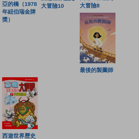
亞的橋（1978
大冒險8
大冒險10
年紐伯瑞金牌
獎）
最後的製圖師
西遊世界歷史