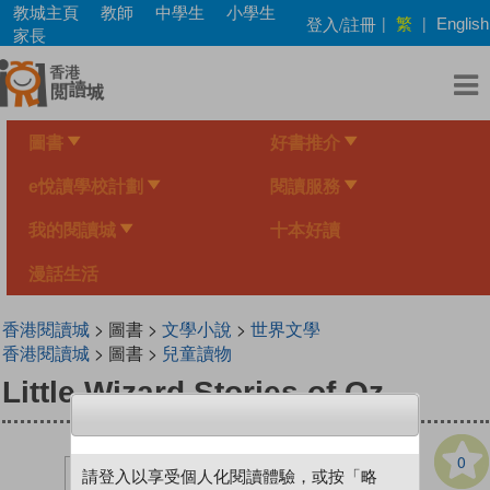
Skip
教城主頁
教師
中學生
小學生
繁
登入/註冊
|
|
English
to
家長
main
content
圖書
好書推介
e悅讀學校計劃
閱讀服務
我的閱讀城
十本好讀
漫話生活
香港閱讀城
> 圖書 >
文學小說
>
世界文學
香港閱讀城
> 圖書 >
兒童讀物
Little Wizard Stories of Oz
0
請登入以享受個人化閱讀體驗，或按「略