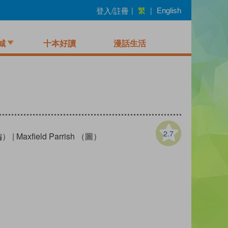
繁
登入/註冊
|
|
English
城
十本好讀
漫話生活
2.7
（編）
|
Maxfield Parrish （圖）