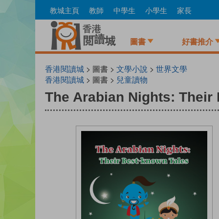
Skip
教城主頁
教師
中學生
小學生
家長
to
main
content
圖書
好書推介
香港閱讀城
> 圖書 >
文學小說
>
世界文學
香港閱讀城
> 圖書 >
兒童讀物
The Arabian Nights: Their