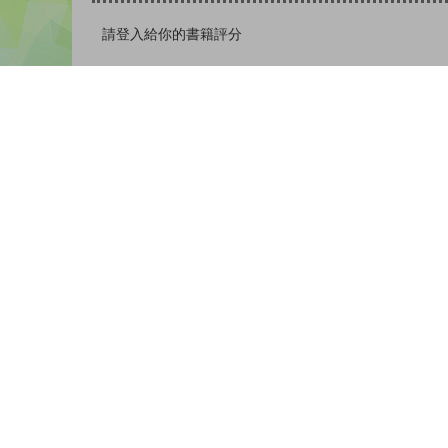
請登入給你的書籍評分
登入
駱姵如 |
| 26-10-2024