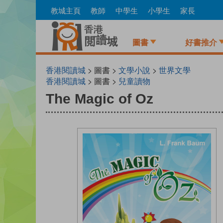
Skip
教城主頁
教師
中學生
小學生
家長
to
main
content
圖書
好書推介
香港閱讀城
> 圖書 >
文學小說
>
世界文學
香港閱讀城
> 圖書 >
兒童讀物
The Magic of Oz