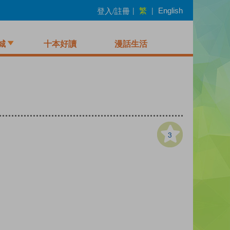
繁
登入/註冊
|
|
English
城
十本好讀
漫話生活
3